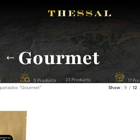
Gourmet
IMPORTADOS Y OTROS
ESPECIAS
HOJAS DE ORO
KITS
23 Products
s
5 Products
17 Pr
quetados “Gourmet”
Show
9
12