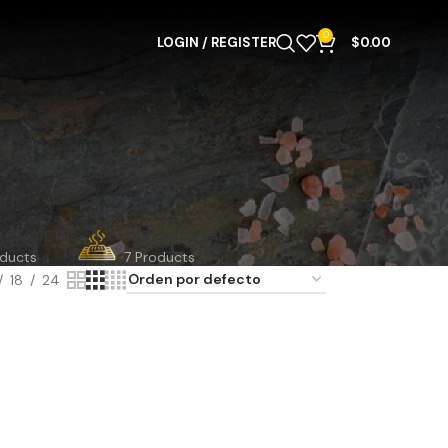
0
LOGIN / REGISTER
$
0.00
 Y PAQUETES
TABLAS DE SAL
oducts
7 Products
18
24