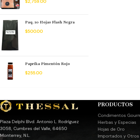
$
2,759.00
Paq. 10 Hojas Flash Negra
$
500.00
Paprika Pimentón Rojo
$
255.00
PRODUCTOS
Condimentos Gour
Plaza Delphi Blvd. Antonio L. Rodríguez
Hierbas y Especias
3058, Cumbres del Valle, 64650
Hojas de Oro
Monterrey, N.L.
Importados y Otros