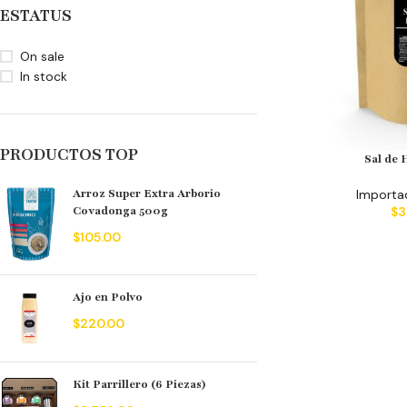
ESTATUS
On sale
In stock
PRODUCTOS TOP
Sal de 
Importa
Arroz Super Extra Arborio
$
3
Covadonga 500g
$
105.00
Ajo en Polvo
$
220.00
Kit Parrillero (6 Piezas)