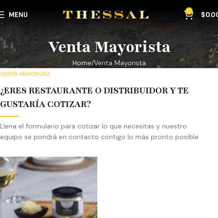
0
MENU
$
0.0
Venta Mayorista
Home
Venta Mayorista
VENTA MAYORISTA
¿ERES RESTAURANTE O DISTRIBUIDOR Y TE
GUSTARÍA COTIZAR?
Llena el formulario para cotizar lo que necesitas y nuestro
equipo se pondrá en contacto contigo lo más pronto posible