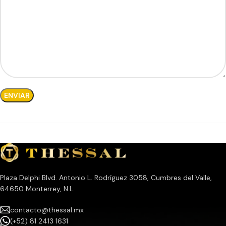
Plaza Delphi Blvd. Antonio L. Rodríguez 3058, Cumbres del Valle,
64650 Monterrey, N.L.
contacto@thessal.mx
(+52) 81 2413 1631