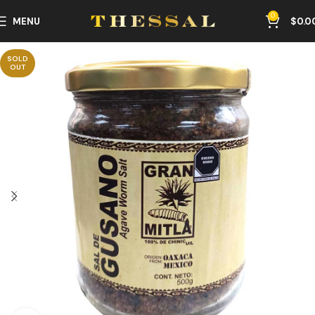
0
MENU
$
0.0
SOLD
OUT