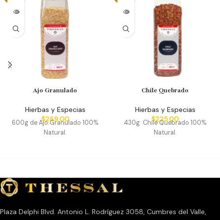
Ajo Granulado
Chile Quebrado
Hierbas y Especias
Hierbas y Especias
$
269.00
$
225.00
600g de Ajo Granulado 100%
430g Chile Quebrado 100%
Natural.
Natural.
Plaza Delphi Blvd. Antonio L. Rodríguez 3058, Cumbres del Valle,