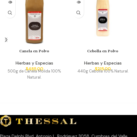
Canela en Polvo
Cebolla en Polvo
Hierbas y Especias
Hierbas y Especias
$
485.00
$
215.00
500g de Canela Molida 100%
440g Cebolla 100% Natural.
Natural.
Plaza Delphi Blvd. Antonio L. Rodríguez 3058, Cumbres del Valle,