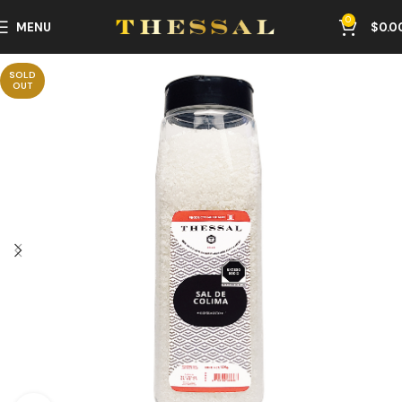
0
MENU
$
0.0
SOLD
OUT