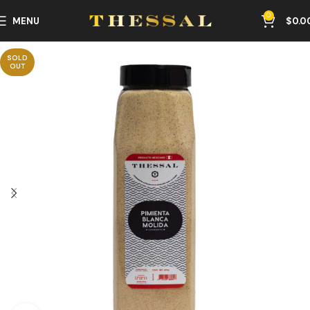
0
MENU
$
0.0
SOLD
OUT