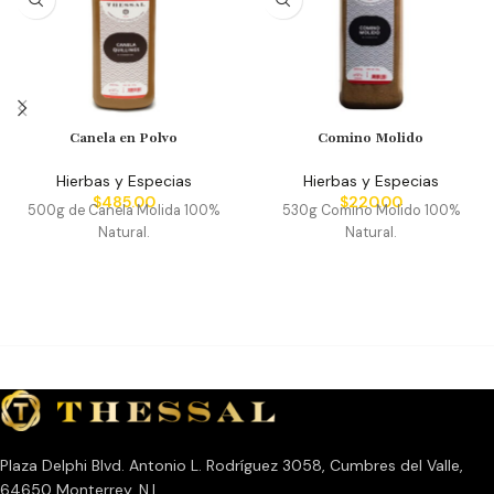
Canela en Polvo
Comino Molido
Hierbas y Especias
Hierbas y Especias
$
485.00
$
220.00
500g de Canela Molida 100%
530g Comino Molido 100%
Natural.
Natural.
Plaza Delphi Blvd. Antonio L. Rodríguez 3058, Cumbres del Valle,
64650 Monterrey, N.L.