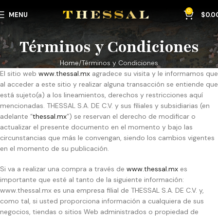
0
MENU
$
0.0
Términos y Condiciones
Home
Términos y Condiciones
El sitio web
www.thessal.mx
agradece su visita y le informamos que
al acceder a este sitio y realizar alguna transacción se entiende que
está sujeto(a) a los lineamientos, derechos y restricciones aquí
mencionadas. THESSAL S.A. DE C.V. y sus filiales y subsidiarias (en
adelante “
thessal.mx
”) se reservan el derecho de modificar o
actualizar el presente documento en el momento y bajo las
circunstancias que más le convengan, siendo los cambios vigentes
en el momento de su publicación.
Si va a realizar una compra a través de
www.thessal.mx
es
importante que esté al tanto de la siguiente información:
www.thessal.mx es una empresa filial de THESSAL S.A. DE C.V. y,
como tal, si usted proporciona información a cualquiera de sus
negocios, tiendas o sitios Web administrados o propiedad de