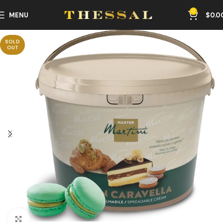
0
MENU
$
0.0
SOLD
OUT
Click to enlarge