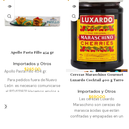
SI TENEMOS EXIXTENCIA, sin
embargo por la naturaleza del
producto para su compra debe
comunicarse teléfono o
WhatsApp 812413163
1
Hacemos envíos a toda la
republica y facturamos su
compra.
Manejamos precio de
mayoreo en la compra de la caja
Apollo Pasta Fillo 454 gr
completa contiene 12 unidades
de .454 g cada una.
Importados y Otros
Certificaciones: HALAL, KOSHER
$
265.00
Apollo Pasta Fillo 454 gr.
PARVE
Cerezas Maraschino Gourmet
Para pedidos fuera de Nuevo
Luxardo Cocktail 400 g Tarro
León es necesario comunicarse
Importados y Otros
al 8124131631
Hacemos envíos a
$
690.00
toda la republica y facturamos
Las cerezas Luxardo
su compra.
Manejamos precios
Maraschino son cerezas de
de mayoreo
marasca ácidas que están
confitadas y empapadas en un
jarabe hecho de jugo de cereza
y azúcar. Son libres de gluten,