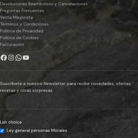
seleccionados de Italia, esta
Devoluciones Reembolsos y Cancelaciones
crema para untar de pistacho
Preguntas Frecuentes
aporta sabor auténtico y
Venta Mayorista
textura cremosa a sus recetas,
Términos y Condiciones
incluidos pasteles, tartas y más.
Política de Privacidad
Auténtica crema de pistacho
para los amantes de las barras
Política de Cookies
de chocolate de Dubai: agregue
Facturación
un toque de elegancia a sus
creaciones de barras de
chocolate de Dubai con esta
lujosa crema de pistacho, ideal
para chocolateros
profesionales y panaderos
Suscríbete a nuestro Newsletter para recibir novedades, ofertas,
caseros por igual. USO: Relleno
recetas y otras sorpresas.
para croissants, relleno para
tartas y panes, preparación de
parfaits, helados, frappes, etc
Ingredientes Azúcar, Aceite de
Girasol, Aceite de Palma,
List choice
Pistachos (15%), Leche No
Prefante, Suero (De Leche),
Ley general personas Morales
Lactosa (De Leche), Colores