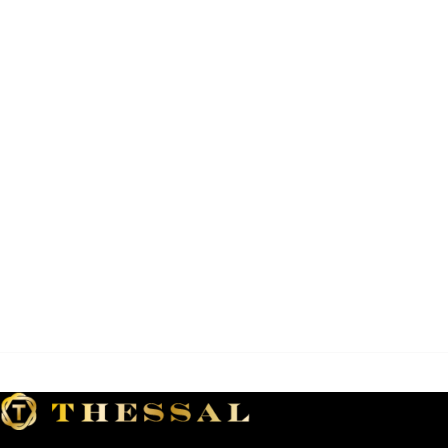
sin OMG, veganos y kosher. A
diferencia de la variedad de
neón, las cerezas maraschino
Luxardo son confitadas frescas.
Son oscuros y decadentes con
el rico sabor de una verdadera
marasca agria Estas cerezas
italianas son esenciales tanto
para cócteles modernos como
clásicos. Ninguna barra está
completa sin cerezas Luxardo
Además de ser las cerezas de
cóctel ideales, las cerezas
Luxardo son una fantástica
cobertura de postre, o incluso
un aderezo para carnes
navideñas. 400 gramos.
Producto importado de Italia.
**Producto con ENVIO GRATIS
Lujosa crema de pistacho: la
crema de pistacho Master
Martini Gran Caravella ofrece