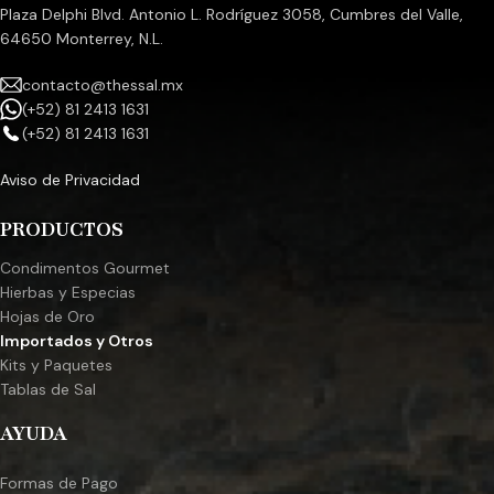
una indulgente y suave para
Plaza Delphi Blvd. Antonio L. Rodríguez 3058, Cumbres del Valle,
untar, perfecta para elevar
64650 Monterrey, N.L.
cualquier postre o bien
horneado con un rico sabor a
contacto@thessal.mx
nuez. Contiene un 15% de
(+52) 81 2413 1631
pistachos. Maridaje perfecto
(+52) 81 2413 1631
para la barra de chocolate
Dubai: ideal como relleno de
Aviso de Privacidad
crema de pistacho o cobertura
para una barra de chocolate
PRODUCTOS
Dubai premium, ofreciendo una
experiencia de postre
Condimentos Gourmet
decadente y exótica. Crema de
Hierbas y Especias
pistacho versátil: Úsela como
Hojas de Oro
una manteca de pistacho
Importados y Otros
versátil para una amplia gama
de creaciones culinarias, desde
Kits y Paquetes
untables y rellenos hasta
Tablas de Sal
pasteles gourmet y chocolates.
Untable de pistacho de calidad
AYUDA
italiana premium: Hecho con
pistachos cuidadosamente
Formas de Pago