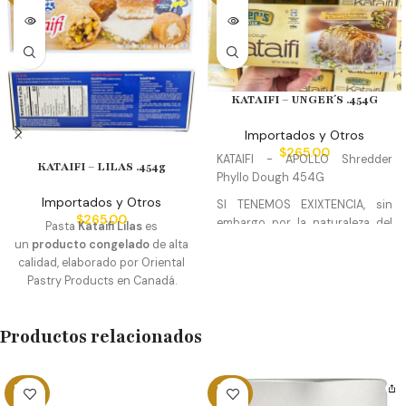
KATAIFI – UNGER´S .454G
Importados y Otros
$
265.00
KATAIFI - APOLLO Shredder
KATAIFI – LILAS .454g
Phyllo Dough 454G
Importados y Otros
SI TENEMOS EXIXTENCIA, sin
$
265.00
embargo por la naturaleza del
Pasta
Kataifi Lilas
es
producto para su compra
un
producto congelado
de alta
calidad, elaborado por Oriental
debe comunicarse teléfono o
Pastry Products en Canadá.
WhatsApp 8124131631
Algunos postres que se pueden
Hacemos envíos a toda la
hacer con Pasta Kataifi son
republica y facturamos su
Productos relacionados
Chocolate Dubai, Baklava,
compra.
También manejamos
Fresas Dubai, Knafeh, Pudín de
precios de mayoreo
Kataifi, Helado de kataifi, Kataifi
SOLD
SOLD
de leche, entre otros.
OUT
OUT