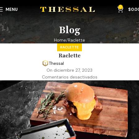
0
MENU
$
0.0
Blog
Home
Raclette
RACLETTE
Raclette
Thessal
On diciembre 27, 2023
Comentarios desactivados