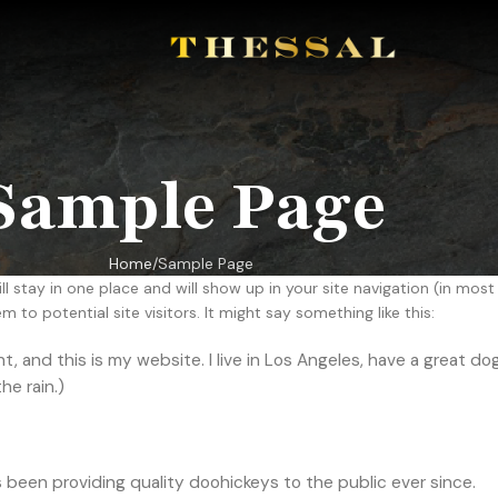
Sample Page
Home
Sample Page
ll stay in one place and will show up in your site navigation (in most
o potential site visitors. It might say something like this:
ht, and this is my website. I live in Los Angeles, have a great do
he rain.)
een providing quality doohickeys to the public ever since.