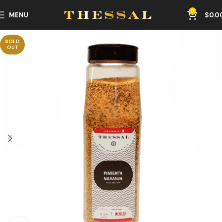
0
MENU
$
0.0
SOLD
OUT