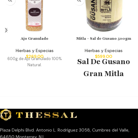
Ajo Granulado
Mitla – Sal de Gusano 500gm
Hierbas y Especias
Hierbas y Especias
$
269.00
$
599.00
600g de Ajo Granulado 100%
Sal De Gusano
Natural.
Gran Mitla
500GM
Frasco de Vidrio
Plaza Delphi Blvd. Antonio L. Rodríguez 3058, Cumbres del Valle,
64650 Monterrey, N.L.