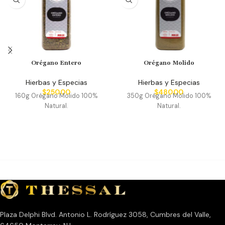
Orégano Entero
Orégano Molido
Hierbas y Especias
Hierbas y Especias
$
250.00
$
480.00
160g Orégano Molido 100%
350g Orégano Molido 100%
Natural.
Natural.
Plaza Delphi Blvd. Antonio L. Rodríguez 3058, Cumbres del Valle,