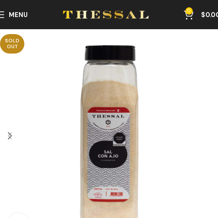
0
MENU
$
0.0
SOLD
OUT