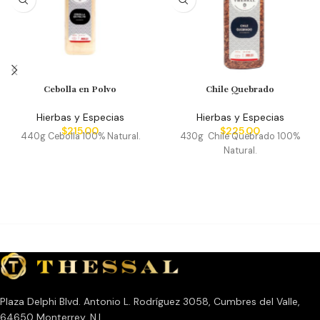
Cebolla en Polvo
Chile Quebrado
Hierbas y Especias
Hierbas y Especias
$
215.00
$
225.00
440g Cebolla 100% Natural.
430g Chile Quebrado 100%
Natural.
Plaza Delphi Blvd. Antonio L. Rodríguez 3058, Cumbres del Valle,
64650 Monterrey, N.L.