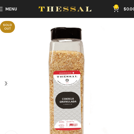
0
MENU
$
0.0
SOLD
OUT