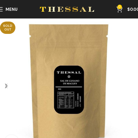
0
MENU
$
0.0
SOLD
OUT