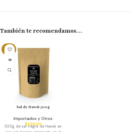
También te recomendamos…
SOLD
OUT
Sal de Hawái 500g
Importados y Otros
$
335.00
500g de sal negra de Hawái es