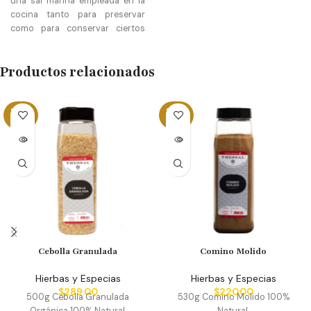
una sal marina empleada en la
cocina tanto para preservar
como para conservar ciertos
platos. Se logra un aroma
ligeramente sulfuroso y un
Productos relacionados
sabor terroso muy especial.
SOLD
SOLD
OUT
OUT
Cebolla Granulada
Comino Molido
Hierbas y Especias
Hierbas y Especias
$
289.00
$
220.00
500g Cebolla Granulada
530g Comino Molido 100%
Orgánica 100% Natural.
Natural.