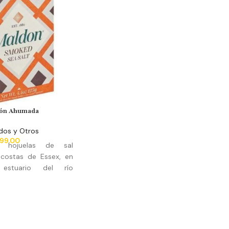
dón Ahumada
dos y Otros
99.00
as hojuelas de sal
 costas de Essex, en
l estuario del río
colección se realiza a
ación y hervor de agua
er impurezas y luego
mucho cuidado con el
sal.