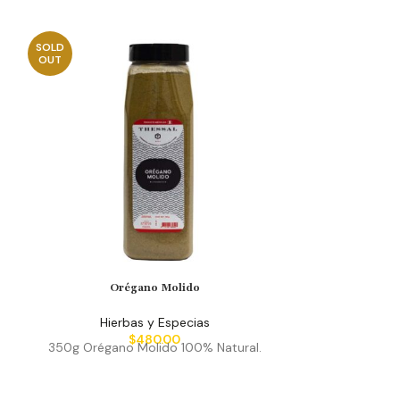
SOLD
SOLD
OUT
OUT
Orégano Molido
Pi
Hierbas y Especias
Hier
$
480.00
350g Orégano Molido 100% Natural.
880g 