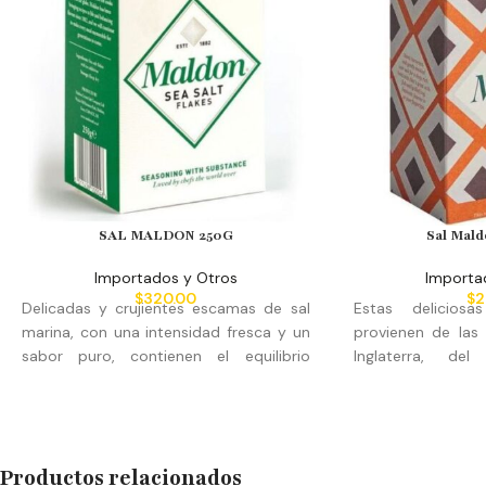
SAL MALDON 250G
Sal Mal
Importados y Otros
Importa
$
320.00
$
2
Delicadas y crujientes escamas de sal
Estas delicios
marina, con una intensidad fresca y un
provienen de las
sabor puro, contienen el equilibrio
Inglaterra, de
perfecto de minerales naturales para
Blackwater. Su re
poner el broche de oro a cualquier
partir de la filtr
plato.
de mar para remov
se calienta con 
El diseño, color o representación de la
Productos relacionados
fin de cristalizar la 