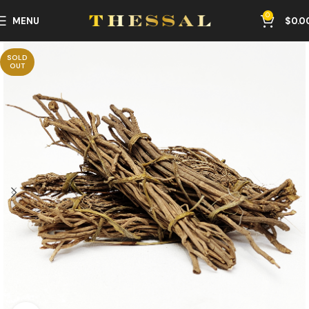
0
MENU
$
0.0
SOLD
OUT