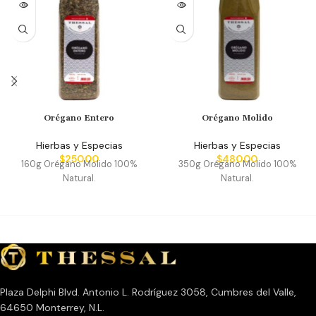
Orégano Entero
Orégano Molido
Hierbas y Especias
Hierbas y Especias
$
250.00
$
480.00
160g Orégano Molido 100%
350g Orégano Molido 100%
Natural.
Natural.
Plaza Delphi Blvd. Antonio L. Rodríguez 3058, Cumbres del Valle,
64650 Monterrey, N.L.