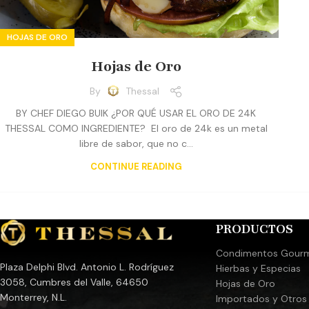
HOJAS DE ORO
Hojas de Oro
By
Thessal
BY CHEF DIEGO BUIK ¿POR QUÉ USAR EL ORO DE 24K
THESSAL COMO INGREDIENTE? El oro de 24k es un metal
libre de sabor, que no c...
CONTINUE READING
PRODUCTOS
Condimentos Gour
Plaza Delphi Blvd. Antonio L. Rodríguez
Hierbas y Especias
3058, Cumbres del Valle, 64650
Hojas de Oro
Monterrey, N.L.
Importados y Otros