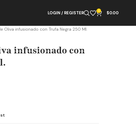
0
LOGIN / REGISTER
$
0.00
e Oliva infusionado con Trufa Negra 250 Ml.
iva infusionado con
l.
ist