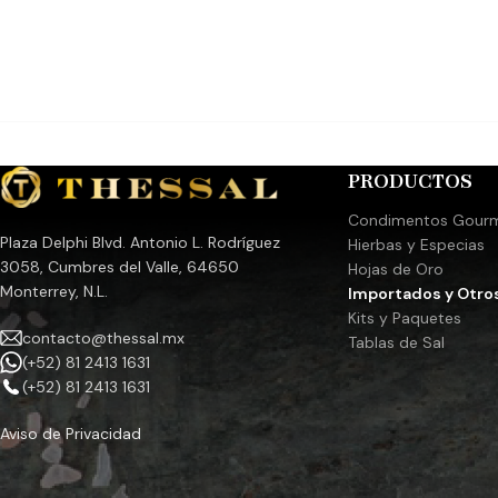
SI TENEMOS EXIX
pistachos. Maridaje perfecto para la
por la naturaleza
barra de chocolate Dubai: ideal como
compra debe com
relleno de crema de pistacho o
WhatsApp 812413
cobertura para una barra de chocolate
Dubai premium, ofreciendo una
Hacemos envíos a
experiencia de postre decadente y
facturamos su 
exótica. Crema de pistacho versátil:
precio de mayore
PRODUCTOS
Úsela como una manteca de pistacho
caja completa con
versátil para una amplia gama de
.454 g cada una
Condimentos Gour
creaciones culinarias, desde untables y
HALAL, K
Plaza Delphi Blvd. Antonio L. Rodríguez
Hierbas y Especias
rellenos hasta pasteles gourmet y
3058, Cumbres del Valle, 64650
Hojas de Oro
chocolates. Untable de pistacho de
Monterrey, N.L.
Importados y Otro
calidad italiana premium: Hecho con
Kits y Paquetes
pistachos cuidadosamente
contacto@thessal.mx
Tablas de Sal
seleccionados de Italia, esta crema
(+52) 81 2413 1631
para untar de pistacho aporta sabor
(+52) 81 2413 1631
auténtico y textura cremosa a sus
recetas, incluidos pasteles, tartas y
Aviso de Privacidad
más. Auténtica crema de pistacho para
los amantes de las barras de chocolate