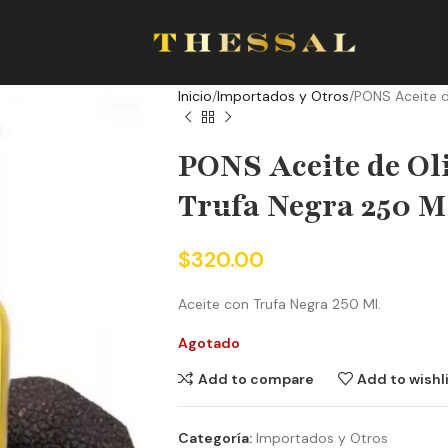
Inicio
Importados y Otros
PONS Aceite d
PONS Aceite de Ol
Trufa Negra 250 M
$
320.00
Aceite con Trufa Negra 250 Ml.
Agotado
Add to compare
Add to wishl
Categoría:
Importados y Otros