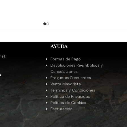
TENCIA, sin embargo
 del producto para su
unicarse teléfono o
163
1
 toda la republica y
compra.
Manejamos
o en la compra de la
AYUDA
tiene 12 unidades de
. Certificaciones:
met
Formas de Pago
OSHER PARVE
Devoluciones Reembolsos y
Cancelaciones
s
Preguntas Frecuentes
Venta Mayorista
Términos y Condiciones
Política de Privacidad
Política de Cookies
Facturación