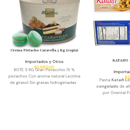
Crema Pistacho Caravella 5 Kg (copia)
KATAIFI 
Importados y Otros
$
3,980.00
BOTE 5 KG Gran Pistacchio 15 %
Importa
pistachos Con aroma natural Lecitina
$
2
Pasta
Kataifi Li
de girasol Sin grasas hidrogenadas
congelado
de al
**Producto con ENVIO GRATIS Lujosa
por Oriental 
crema de pistacho: la crema de
Canadá. Algun
pistacho Master Martini Gran Caravella
pueden hacer co
ofrece una indulgente y suave para
Chocolate Dubai, 
untar, perfecta para elevar cualquier
Knafeh, Pudín d
postre o bien horneado con un rico
kataifi, Kataifi 
sabor a nuez. Contiene un 15% de