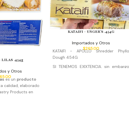
KATAIFI – UNGER´S .454G
Importados y Otros
$
265.00
KATAIFI - APOLLO Shredder Phyll
Dough 454G
– LILAS .454g
SI TENEMOS EXIXTENCIA, sin embarg
dos y Otros
por la naturaleza del producto para s
65.00
las
es un
producto
compra
ta calidad, elaborado
debe comunicarse teléfono 
Pastry Products en
WhatsApp 8124131631
os postres que se
Hacemos envíos a toda la republica y
n Pasta Kataifi son
facturamos su compra.
También
Baklava, Fresas Dubai,
manejamos precios de mayoreo
e Kataifi, Helado de
de leche, entre otros.