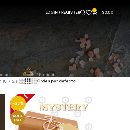
0
LOGIN / REGISTER
$
0.00
 Y PAQUETES
TABLAS DE SAL
oducts
7 Products
18
24
-37%
SOLD
OUT