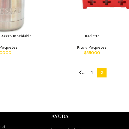
e Acero Inoxidable
Raclette
 Paquetes
Kits y Paquetes
00.00
$
550.00
←
1
2
AYUDA
met