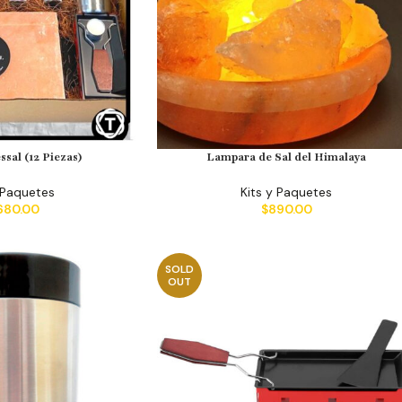
ssal (12 Piezas)
Lampara de Sal del Himalaya
 Paquetes
Kits y Paquetes
680.00
$
890.00
SOLD
OUT