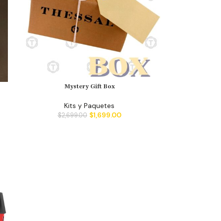
Mystery Gift Box
Kits y Paquetes
$
1,699.00
$
2,699.00