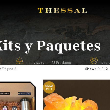
its y Paquetes
IMPORTADOS Y OTROS
ESPECIAS
HOJAS DE ORO
KITS
23 Products
s
5 Products
17 Pr
s
Página 2
Show
9
12
SOLD
OUT