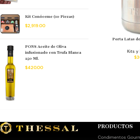
Kit Conóceme (10 Piezas)
$
2,919.00
Porta Latas d
PONS Aceite de Oliva
Kits y
infusionado con Trufa Blanca
$
3
250 Ml.
$
420.00
PRODUCTOS
Condimentos Gour