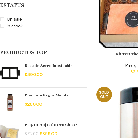
ESTATUS
On sale
In stock
PRODUCTOS TOP
Kit Test The
Kits y
Base de Acero Inoxidable
$
2,
$
490.00
SOLD
Pimienta Negra Molida
OUT
$
280.00
Paq. 10 Hojas de Oro Chicas
$
399.00
$
712.00