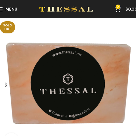
0
MENU
$
0.0
SOLD
OUT