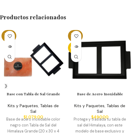
Productos relacionados
SOLD
SOLD
OUT
OUT
NEW
Base con Tabla de Sal Grande
Base de Acero Inoxidable
Kits y Paquetes
,
Tablas de
Kits y Paquetes
,
Tablas de
Sal
Sal
$
1,079.00
$
490.00
Base de acero inoxidable color
Protege y traslada tu tabla de
negro con Tabla de Sal del
sal del Himalaya, con este
Himalaya Grande (20 x 30 x 4
modelo de base exclusivo y