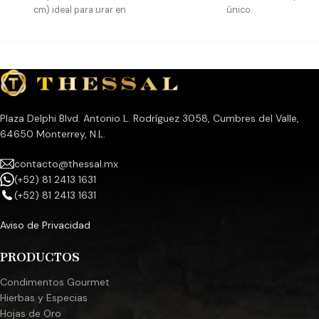
cm) ideal para urar en
único.
parrilladas o simplemente en tu
cocina, en la hornilla de la estufa
o el horno.
Además de ser una original y
excelente opción de regalo.
Plaza Delphi Blvd. Antonio L. Rodríguez 3058, Cumbres del Valle,
64650 Monterrey, N.L.
contacto@thessal.mx
(+52) 81 2413 1631
(+52) 81 2413 1631
Aviso de Privacidad
PRODUCTOS
Condimentos Gourmet
Hierbas y Especias
Hojas de Oro