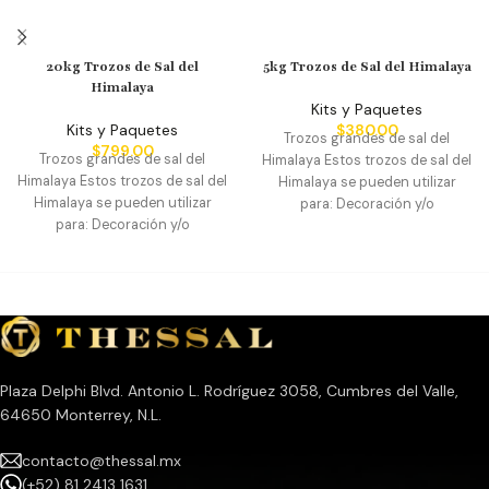
20kg Trozos de Sal del
5kg Trozos de Sal del Himalaya
Himalaya
Kits y Paquetes
Kits y Paquetes
$
380.00
Trozos grandes de sal del
$
799.00
Trozos grandes de sal del
Himalaya Estos trozos de sal del
Himalaya Estos trozos de sal del
Himalaya se pueden utilizar
Himalaya se pueden utilizar
para: Decoración y/o
para: Decoración y/o
preparación de platillos.
preparación de platillos.
Decoración habitacional. Piezas
Decoración habitacional. Piezas
para Feng shui. Sal y Minerales
para Feng shui. Sal y Minerales
para mascotas. 5 Kg
Medidas
para mascotas. 20 Kg
Medidas
Trozos irregulares desde 3 cm
Trozos irregulares desde 3 cm
hatsa 12 cm
hatsa 12 cm
Plaza Delphi Blvd. Antonio L. Rodríguez 3058, Cumbres del Valle,
64650 Monterrey, N.L.
contacto@thessal.mx
(+52) 81 2413 1631