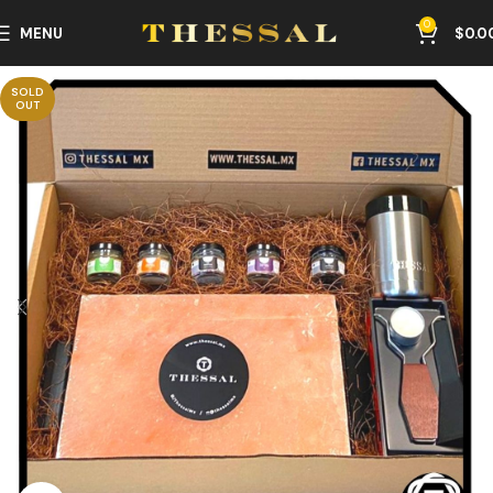
0
MENU
$
0.0
SOLD
OUT