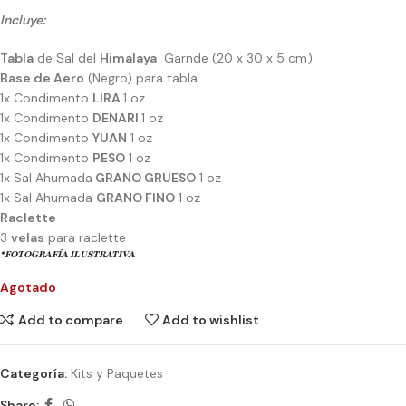
Incluye:
Tabla
de Sal del
Himalaya
Garnde (20 x 30 x 5 cm)
Base de Aero
(Negro) para tabla
1x Condimento
LIRA
1 oz
1x Condimento
DENARI
1 oz
1x Condimento
YUAN
1 oz
1x Condimento
PESO
1 oz
1x Sal Ahumada
GRANO GRUESO
1 oz
1x Sal Ahumada
GRANO FINO
1 oz
Raclette
3
velas
para raclette
*FOTOGRAFÍA ILUSTRATIVA
Agotado
Add to compare
Add to wishlist
Categoría:
Kits y Paquetes
Share: