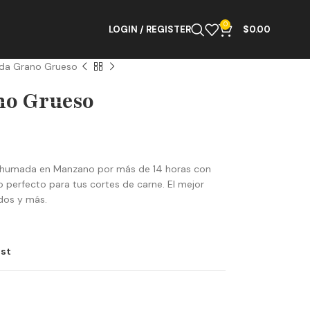
0
LOGIN / REGISTER
$
0.00
da Grano Grueso
no Grueso
humada en Manzano por más de 14 horas con
o perfecto para tus cortes de carne. El mejor
ados y más.
ist