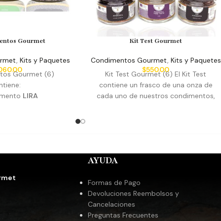
entos Gourmet
Kit Test Gourmet
urmet
,
Kits y Paquetes
Condimentos Gourmet
,
Kits y Paquetes
060.00
$
550.00
tos Gourmet (6)
Kit Test Gourmet (6) El Kit Test
tiene:
contiene un frasco de una onza de
imento
LIRA
cada uno de nuestros condimentos,
mento
DENARI
con estos puedes prepara algunas
imento
YUAN
comidas y probar el mejor sabor. No
imento
PESO
esperes más… ponlos a prueba.
a
GRANO GRUESO
Contiene:
ada
GRANO FINO
1x Condimento
LIRA
AYUDA
ta y Vino Tinto
El
1x Condimento
DENARI
nal perfecto para tu
1x Condimento
YUAN
rmet
preferido. Lira está
1x Condimento
PESO
Formas de Pago
ino tinto y pimienta,
1x Sal Ahumada
GRANO GRUESO
Devoluciones Reembolsos y
ceado dan un sabor
1x Sal Ahumada
GRANO FINO
Cancelaciones
 a cualquier corte de
Lira: Pimienta y Vino Tinto
El
Preguntas Frecuentes