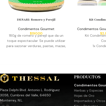
DENARI: Romero y Perejil
Kit Condim
Condimentos Gourmet
Condimentos Go
$
190.00
$
2,
180g de romero y perejil que da un
Kit Condimen
toque espectacular. Se puede utilizar
Con
para sazonar verduras, pastas, mazas,
1x Cond
carnes, pollos, mariscos, en fin tu
1x Condi
decides dónde parar.
1x Cond
1x Cond
1x Sal Ahumad
1x Sal Ahum
PRODUCTOS
Lira: Pimien
condimento artesa
Condimentos Gou
corte de carne 
Plaza Delphi Blvd. Antonio L. Rodríguez
Hierbas y Especias
hecho a base de v
3058, Cumbres del Valle, 64650
Hojas de Oro
su sabor balan
Monterrey, N.L.
Importados y Otros
único y especial
Kits y Paquetes